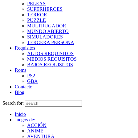
PELEAS
SUPERHEROES
TERROR
PUZZLE
MULTIJUGADOR
MUNDO ABIERTO
SIMULADORES
TERCERA PERSONA
Requisitos
ALTOS REQUISITOS
MEDIOS REQUISITOS
BAJOS REQUISITOS
Roms
PS2
GBA
Contacto
Blog
Search for:
Inicio
Juegos de:
ACCIÓN
ANIME
AVENTURA