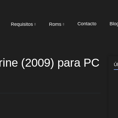
Contacto
Blo
Requisitos
Roms
rine (2009) para PC
Ú