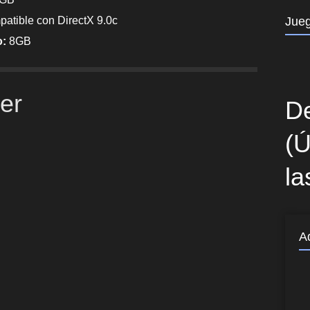
atible con DirectX 9.0c
Jue
o:
8GB
ler
De
(Ú
la
A