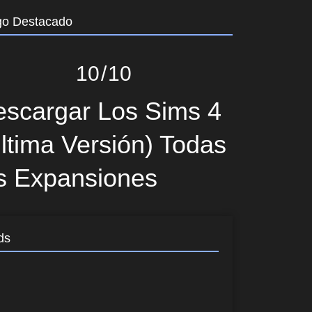
go Destacado
10
10
scargar Los Sims 4
ltima Versión) Todas
s Expansiones
ds