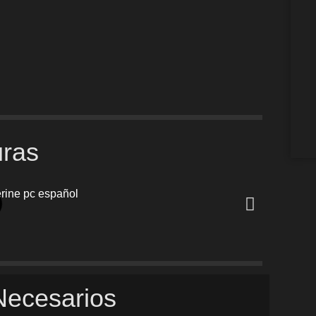
uras
Necesarios