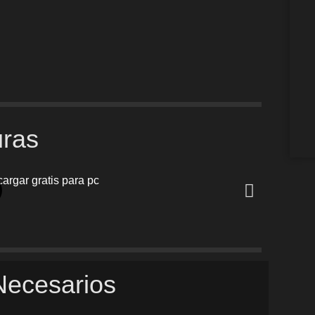
uras
Necesarios