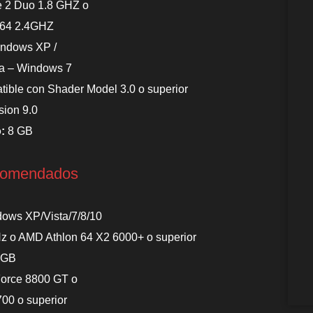
re 2 Duo 1.8 GHZ o
 64 2.4GHZ
indows XP /
a – Windows 7
ible con Shader Model 3.0 o superior
sion 9.0
o:
8 GB
comendados
ows XP/Vista/7/8/10
Hz o AMD Athlon 64 X2 6000+ o superior
 GB
orce 8800 GT o
00 o superior