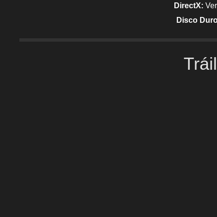
DirectX:
Ver
Disco Dur
Trái