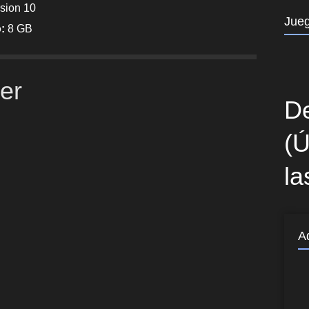
sion 10
Jue
o:
8 GB
ler
De
(Ú
la
A