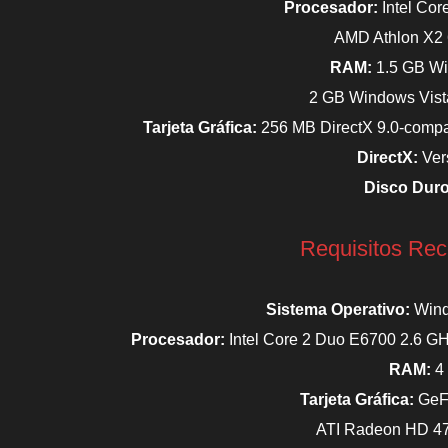
Procesador:
Intel Co
AMD Athlon X2
RAM:
1.5 GB W
2 GB Windows Vist
Tarjeta Gráfica:
256 MB DirectX 9.0-compat
DirectX:
Ver
Disco Dur
Requisitos Re
Sistema Operativo:
Wind
Procesador:
Intel Core 2 Duo E6700 2.6 G
RAM:
4
Tarjeta Gráfica:
GeF
ATI Radeon HD 47