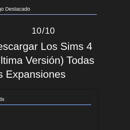
go Destacado
10
10
scargar Los Sims 4
ltima Versión) Todas
s Expansiones
ds